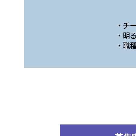
​・
・明
​・