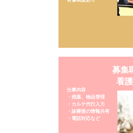
募集
​看
仕事内容
・残薬、物品管理
・カルテ代行入力
・診療後の情報共有
​・電話対応など