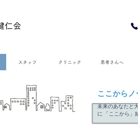
 健仁会
スタッフ
クリニック
患者さんへ
​ここからノ
​未来のあなたと
に 「ここから」