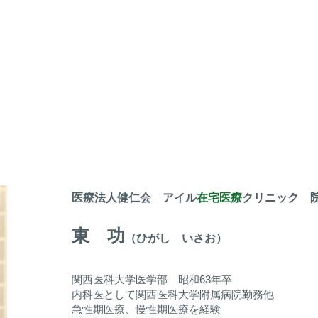
​医師紹介
​東 功（ひがし いさお）
医療法人健仁会
アイル
在宅医療
クリニック 院
東 功
（ひがし いさお）
​関西医科大学医学部 昭和63年卒
​内科医として関西医科大学附属病院勤務他​
急性期医療、慢性期医療を経験