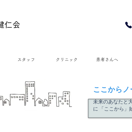
 健仁会
スタッフ
クリニック
患者さんへ
​ここからノ
​未来のあなたと
に 「ここから」